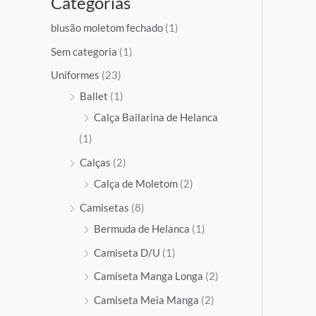
Categorias
q
ç
ç
u
o
o
blusão moletom fechado
(1)
i
m
m
Sem categoria
(1)
s
í
á
Uniformes
(23)
a
n
x
Ballet
(1)
r
i
i
Calça Bailarina de Helanca
p
m
m
(1)
o
o
o
Calças
(2)
r
Calça de Moletom
(2)
:
Camisetas
(8)
Bermuda de Helanca
(1)
Camiseta D/U
(1)
Camiseta Manga Longa
(2)
Camiseta Meia Manga
(2)