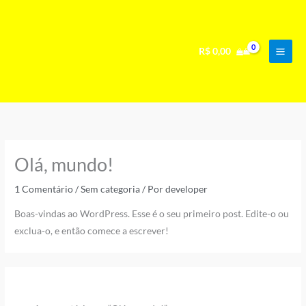
Ir
para
o
R$
0,00
conteúdo
Olá, mundo!
1 Comentário
/
Sem categoria
/ Por
developer
Boas-vindas ao WordPress. Esse é o seu primeiro post. Edite-o ou
exclua-o, e então comece a escrever!